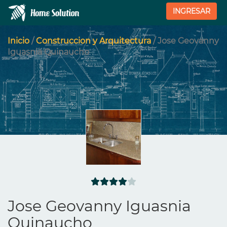
INGRESAR
Inicio
/
Construccion y Arquitectura
/ Jose Geovanny
Iguasnia Quinaucho
Jose Geovanny Iguasnia
Quinaucho