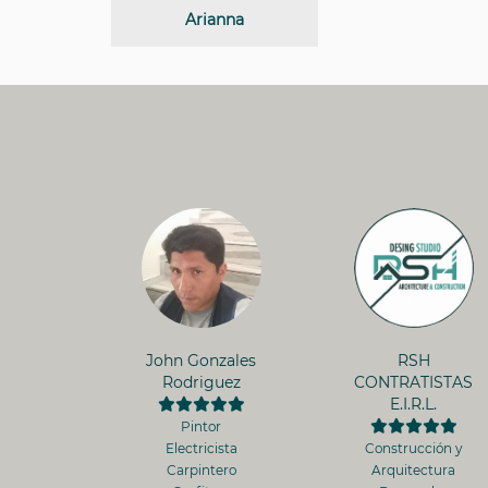
Arianna
John Gonzales
RSH
Rodriguez
CONTRATISTAS
E.I.R.L.
Pintor
Electricista
Construcción y
Carpintero
Arquitectura