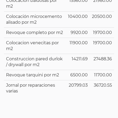
Colocación baldosas por
15560.00
21980.00
m2
Colocación microcemento
10400.00
20500.00
alisado por m2
Revoque completo por m2
9920.00
19700.00
Colocacion venecitas por
11900.00
19700.00
m2
Construccion pared durlok
14211.69
27488.36
/ drywall por m2
Revoque tarquini por m2
6500.00
11700.00
Jornal por reparaciones
20799.03
36720.55
varias