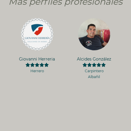
Más perfiles profesionales
Giovanni Herreria
Alcides González
Herrero
Carpintero
Albañil