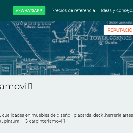
Precios de referencia
Ideas y consej
WHATSAPP
REPUTACIÓ
iamovil1
. cualidades en muebles de diseño , placards ,deck ,herreria artes
. pintura , :IG carpinteriamovil1