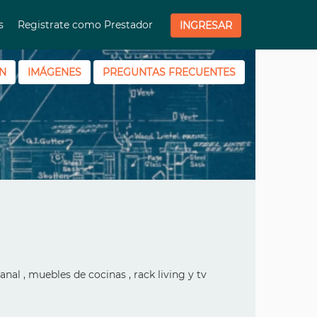
os
Registrate como Prestador
INGRESAR
N
IMÁGENES
PREGUNTAS FRECUENTES
anal , muebles de cocinas , rack living y tv