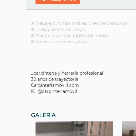
Trabaja con Administraciones de Consorcio
Presupuestos sin cargo
Acepta pago con tarjeta de credito
Servicios de emergencia
...carpintería y herrería profesional
30 años de trayectoria
Carpinteriamovil1.com
IG: @carpinteriamovil1
GALERIA