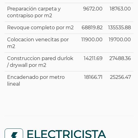
Preparación carpeta y
9672.00
18763.00
contrapiso por m2
Revoque completo por m2
68819.82
135535.88
Colocacion venecitas por
11900.00
19700.00
m2
Construccion pared durlok
14211.69
27488.36
/ drywall por m2
Encadenado por metro
18166.71
25256.47
lineal
ELECTRICISTA