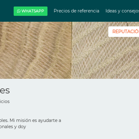
Precios de referencia
Ideas y consej
WHATSAPP
REPUTACIÓ
res
icios
les. Mi misión es ayudarte a
onales y doy