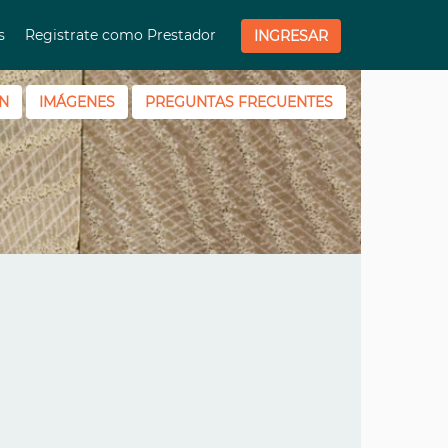
os
Registrate como Prestador
INGRESAR
N
IMÁGENES
PREGUNTAS FRECUENTES