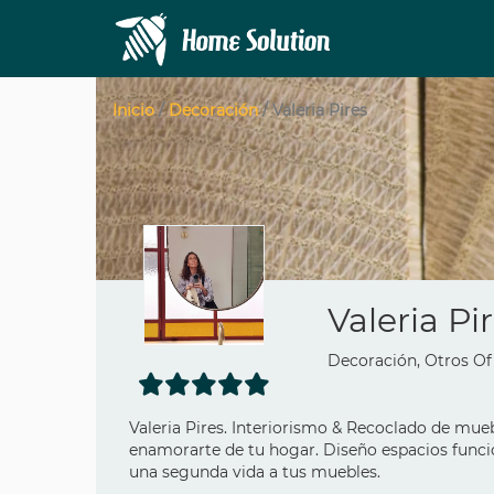
Inicio
/
Decoración
/ Valeria Pires
Valeria Pi
Decoración, Otros Of
Valeria Pires. Interiorismo & Recoclado de mueb
enamorarte de tu hogar. Diseño espacios funci
una segunda vida a tus muebles.