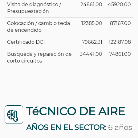
Visita de diagnóstico /
24861.00
45920.00
Presupuestación
Colocación / cambio tecla
12385.00
87167.00
de encendido
Certificado DCI
79662.31
122187.08
Busqueda y reparación de
34441.00
74861.00
corto circuitos
TéCNICO DE AIRE
AÑOS EN EL SECTOR:
6 años