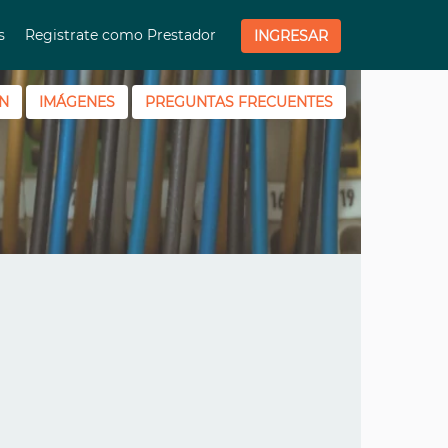
os
Registrate como Prestador
INGRESAR
N
IMÁGENES
PREGUNTAS FRECUENTES