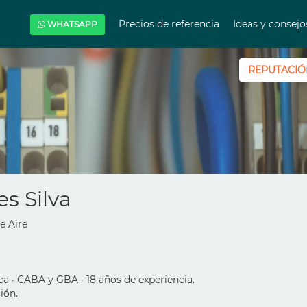
Precios de referencia
Ideas y consej
WHATSAPP
REPUTACIÓ
s Silva
de Aire
ca · CABA y GBA · 18 años de experiencia.
ión.