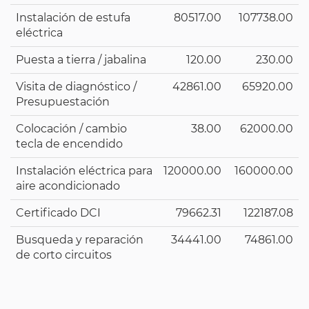
Instalación de estufa
80517.00
107738.00
eléctrica
Puesta a tierra / jabalina
120.00
230.00
Visita de diagnóstico /
42861.00
65920.00
Presupuestación
Colocación / cambio
38.00
62000.00
tecla de encendido
Instalación eléctrica para
120000.00
160000.00
aire acondicionado
Certificado DCI
79662.31
122187.08
Busqueda y reparación
34441.00
74861.00
de corto circuitos