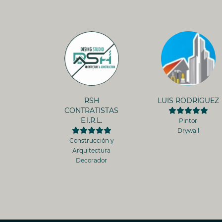
RSH
LUIS RODRIGUEZ
CONTRATISTAS
E.I.R.L.
Pintor
Drywall
Construcción y
Arquitectura
Decorador