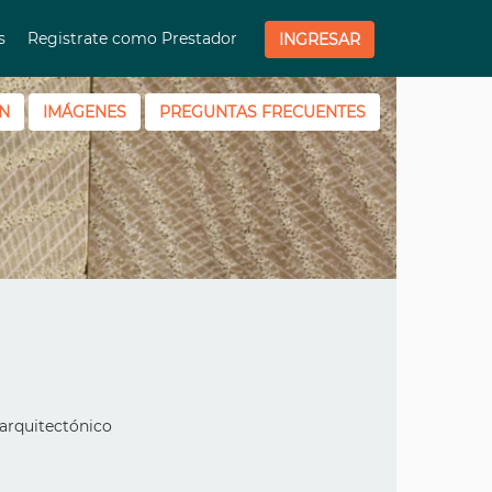
os
Registrate como Prestador
INGRESAR
N
IMÁGENES
PREGUNTAS FRECUENTES
 arquitectónico