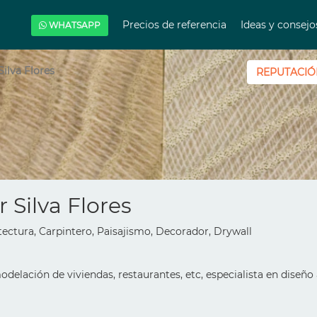
Precios de referencia
Ideas y consej
WHATSAPP
Silva Flores
REPUTACIÓ
r Silva Flores
ectura, Carpintero, Paisajismo, Decorador, Drywall
delación de viviendas, restaurantes, etc, especialista en diseño