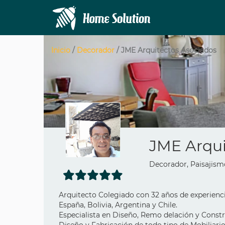
Inicio
/
Decorador
/ JME Arquitectos Asociados
JME Arqui
Decorador, Paisajismo
Arquitecto Colegiado con 32 años de experienci
España, Bolivia, Argentina y Chile.
Especialista en Diseño, Remo delación y Constr