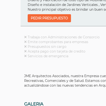
Diseño y Fabricación de todo tipo de Mobiliario
Diseño e instalación de Jardines Verticales , V
Nuestro principal objetivo es brindar un buen s
PEDIR PRESUPUESTO
Trabaja con Administraciones de Consorcio
Emite comprobantes para empresas
Presupuestos sin cargo
Acepta pago con tarjeta de credito
Servicios de emergencia
JME Arquitectos Asociados, nuestra Empresa cuent
Recreativas, Comerciales y de Salud. Estamos co
actualizándose con las nuevas tendencias en Arqu
GALERIA