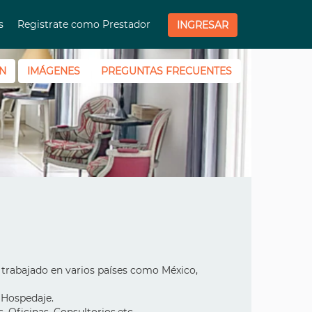
os
Registrate como Prestador
INGRESAR
N
IMÁGENES
PREGUNTAS FRECUENTES
 trabajado en varios países como México,
 Hospedaje.