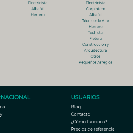
Electricista
Electricista
Albañil
Carpintero
Herrero
Albañil
Técnico de Aire
Herrero
Techista
Fletero
Construcción y
Arquitectura
Otros
Pequeños Arreglos
RNACIONAL
USUARIOS
ina
Blog
y
Contacto
¿Cómo funciona?
Precios de referencia