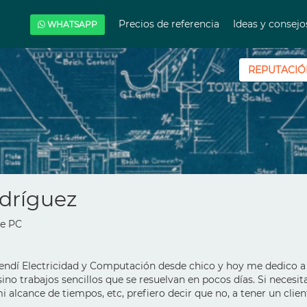
Precios de referencia
Ideas y consej
WHATSAPP
REPUTACIÓ
dríguez
de PC
endí Electricidad y Computación desde chico y hoy me dedico a 
no trabajos sencillos que se resuelvan en pocos días. Si necesit
mi alcance de tiempos, etc, prefiero decir que no, a tener un clie