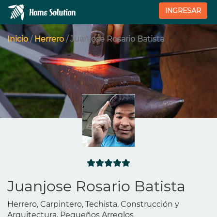
INGRESAR
Inicio
/
Herrero
/ Juanjose Rosario Batista
Juanjose Rosario Batista
Herrero, Carpintero, Techista, Construcción y
Arquitectura, Pequeños Arreglos