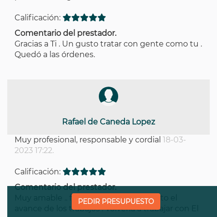
Calificación:
Comentario del prestador.
Gracias a Ti . Un gusto tratar con gente como tu .
Quedó a las órdenes.
Rafael de Caneda Lopez
Muy profesional, responsable y cordial
18-03-
2023 17:22.
Calificación:
Comentario del prestador.
Muy amable .. facilito en todo momento el
PEDIR PRESUPUESTO
avance de los trabajos . Volvería a trabajar con El