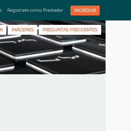
os
Registrate como Prestador
INGRESAR
N
IMÁGENES
PREGUNTAS FRECUENTES