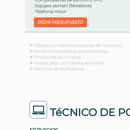
-Computadoras de escritorio (PC)
-Equipos portatil (Notebook)
-Telefonía móvil
PEDIR PRESUPUESTO
Trabaja con Administraciones de Consorcio
Emite comprobantes para empresas
Presupuestos sin cargo
Acepta pago con tarjeta de credito
Servicios de emergencia
TéCNICO DE P