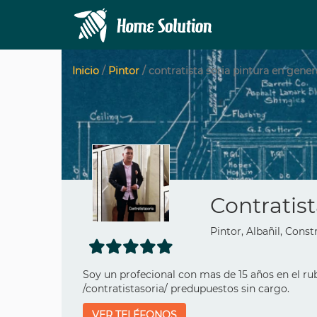
Inicio
/
Pintor
/ contratista soria pintura en gener
Contratist
Pintor, Albañil, Cons
Soy un profecional con mas de 15 años en el ru
/contratistasoria/ predupuestos sin cargo.
VER TELÉFONOS