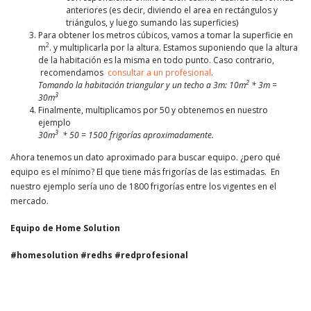
anteriores (es decir, diviendo el area en rectángulos y
triángulos, y luego sumando las superficies)
Para obtener los metros cúbicos, vamos a tomar la superficie en
2
m
. y multiplicarla por la altura. Estamos suponiendo que la altura
de la habitación es la misma en todo punto. Caso contrario,
recomendamos
consultar a un profesional
.
2
Tomando la habitación triangular y un techo a 3m: 10m
* 3m =
3
30m
Finalmente, multiplicamos por 50 y obtenemos en nuestro
ejemplo
3
30m
* 50 = 1500 frigorías aproximadamente.
Ahora tenemos un dato aproximado para buscar equipo. ¿pero qué
equipo es el mínimo? El que tiene más frigorías de las estimadas. En
nuestro ejemplo sería uno de 1800 frigorías entre los vigentes en el
mercado.
Equipo de Home Solution
#homesolution #redhs #redprofesional