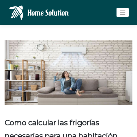
Saltar
al
contenido
Como calcular las frigorías
necesarias para una habitación