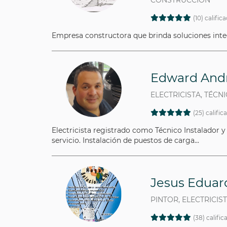
CONSTRUCCIÓN
(10) calific
Empresa constructora que brinda soluciones integ
Edward Andr
ELECTRICISTA, TÉCN
(25) calific
Electricista registrado como Técnico Instalador y
servicio. Instalación de puestos de carga...
Jesus Edua
PINTOR, ELECTRICIS
(38) calific