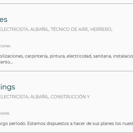
es
ELECTRICISTA, ALBAÑIL, TÉCNICO DE AIRE, HERRERO,
aciones
izaciones, carpintería, pintura, electricidad, sanitaria, instala
ento...
dings
 ELECTRICISTA, ALBAÑIL, CONSTRUCCIÓN Y
ciones
rgo período. Estamos dispuestos a hacer de sus planes los nues