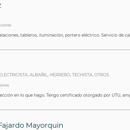
z
caciones
laciones, tableros, iluminación, portero eléctrico. Servicio de ca
 ELECTRICISTA, ALBAÑIL, HERRERO, TECHISTA, OTROS
ciones
ección en lo que hago. Tengo certificado otorgado por UTU, amp
 Fajardo Mayorquin