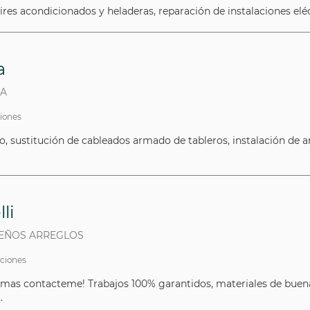
ires acondicionados y heladeras, reparación de instalaciones eléc
a
TA
ciones
vo, sustitución de cableados armado de tableros, instalación de a
li
UEÑOS ARREGLOS
aciones
mas contacteme! Trabajos 100% garantidos, materiales de buena c
.