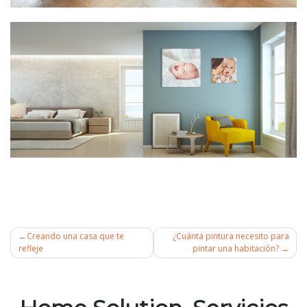
Creando una casa que te
¿Cuánta pintura necesito para
refleje
pintar una habitación?
Navegación
de