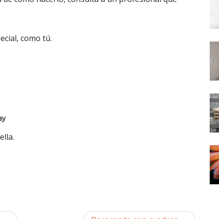
ecial, como tú.
ay
lla.