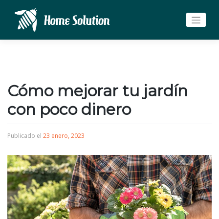
Saltar
al
contenido
Cómo mejorar tu jardín
con poco dinero
Publicado el
23 enero, 2023