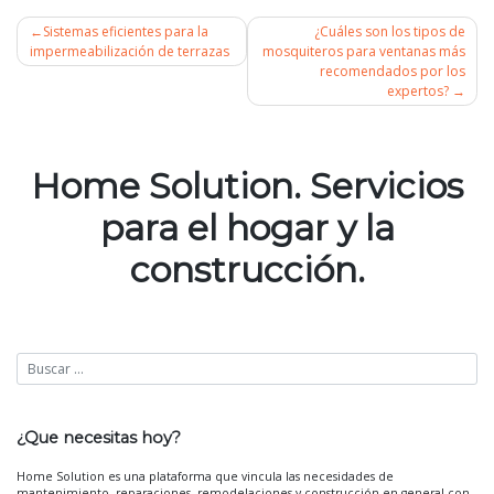
Sistemas eficientes para la
¿Cuáles son los tipos de
impermeabilización de terrazas
mosquiteros para ventanas más
recomendados por los
Navegación
expertos?
de
entradas
Home Solution. Servicios
para el hogar y la
construcción.
¿Que necesitas hoy?
Home Solution es una plataforma que vincula las necesidades de
mantenimiento, reparaciones, remodelaciones y construcción en general con