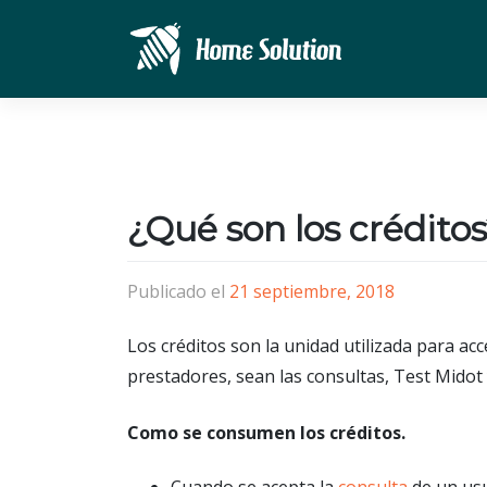
Saltar
al
contenido
¿Qué son los crédito
Publicado el
21 septiembre, 2018
Los créditos son la unidad utilizada para ac
prestadores, sean las consultas, Test Midot 
Como se consumen los créditos.
Cuando se acepta la
consulta
de un usu