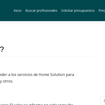
Inicio
Buscar profesionales
Solicitar presupuestos
Prec
s?
ceder a los servicios de Home Solution para
y otros.
ario: El valor se informa en cada consulta.