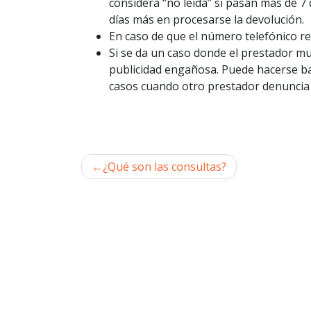
considera “no leída” si pasan más de 7
días más en procesarse la devolución.
En caso de que el número telefónico res
Si se da un caso donde el prestador m
publicidad engañosa. Puede hacerse ba
casos cuando otro prestador denuncia
¿Qué son las consultas?
Navegación
de
entradas