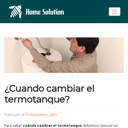
Saltar
al
contenido
¿Cuando cambiar el
termotanque?
Publicado el
15 noviembre, 2021
Para saber
cuándo cambiar el termotanque
debemos conocer un