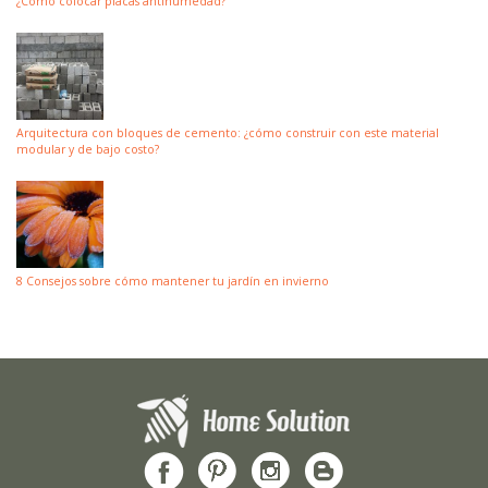
¿Cómo colocar placas antihumedad?
Arquitectura con bloques de cemento: ¿cómo construir con este material
modular y de bajo costo?
8 Consejos sobre cómo mantener tu jardín en invierno