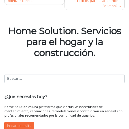
fidelizar clientes
créditos para usar en Home
Solution?
Navegación
de
Home Solution. Servicios
entradas
para el hogar y la
construcción.
¿Que necesitas hoy?
Home Solution es una plataforma que vincula las necesidades de
mantenimiento, reparaciones, remodelaciones y construcción en general con
profesionales recomendados por la comunidad de usuarios.
Iniciar consulta