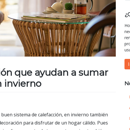
¿
Ho
ne
re
pr
us
ción que ayudan a sumar
n invierno
N
 buen sistema de calefacción, en invierno también
ecoración para disfrutar de un hogar cálido. Pues