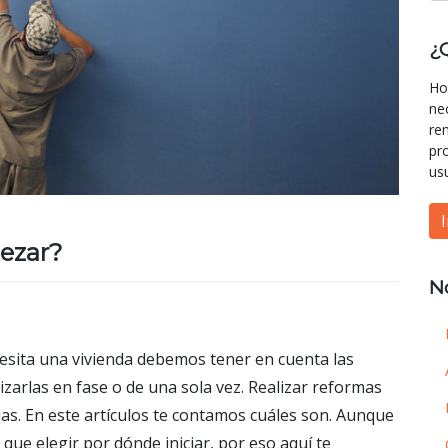
¿
Ho
ne
re
pr
us
ezar?
N
esita una vivienda debemos tener en cuenta las
zarlas en fase o de una sola vez. Realizar reformas
jas. En este artículos te contamos cuáles son. Aunque
 que elegir por dónde iniciar, por eso aquí te