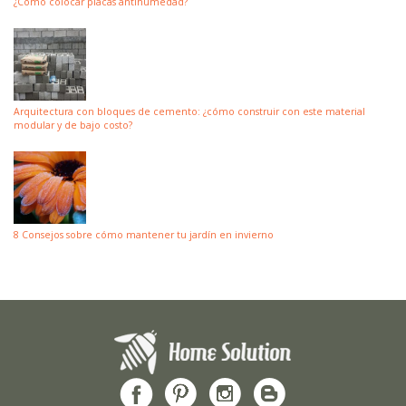
¿Cómo colocar placas antihumedad?
Arquitectura con bloques de cemento: ¿cómo construir con este material
modular y de bajo costo?
8 Consejos sobre cómo mantener tu jardín en invierno