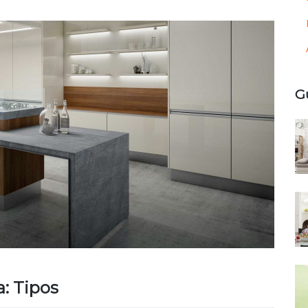
G
: Tipos